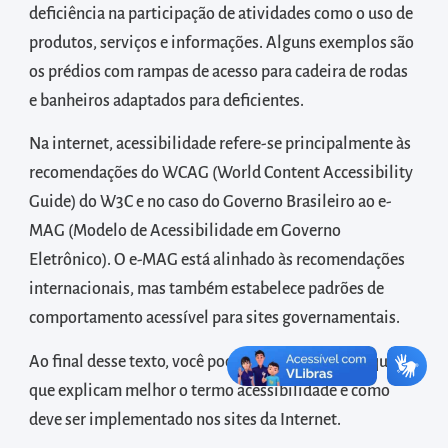
diretamente
deficiência na participação de atividades como o uso de
à
produtos, serviços e informações. Alguns exemplos são
área
os prédios com rampas de acesso para cadeira de rodas
para
e banheiros adaptados para deficientes.
realizar
Na internet, acessibilidade refere-se principalmente às
buscas
recomendações do WCAG (World Content Accessibility
internas
Guide) do W3C e no caso do Governo Brasileiro ao e-
Acessar
MAG (Modelo de Acessibilidade em Governo
diretamente
Eletrônico). O e-MAG está alinhado às recomendações
as
internacionais, mas também estabelece padrões de
informações
comportamento acessível para sites governamentais.
postas
no
Ao final desse texto, você poderá baixar alguns arquivos
rodapé
que explicam melhor o termo acessibilidade e como
deve ser implementado nos sites da Internet.