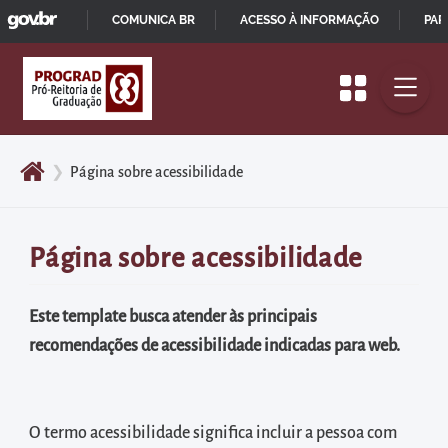
GOVBR
Pular
COMUNICA BR
ACESSO À INFORMAÇÃO
PAR
para
IR
o
PARA
início
O
do
CONTEÚDO
conteúdo
❯
Página sobre acessibilidade
principal
da
página
Página sobre acessibilidade
Acessar
diretamente
Este template busca atender às principais
o
recomendações de acessibilidade indicadas para web.
menu
principal
Acessar
O termo acessibilidade significa incluir a pessoa com