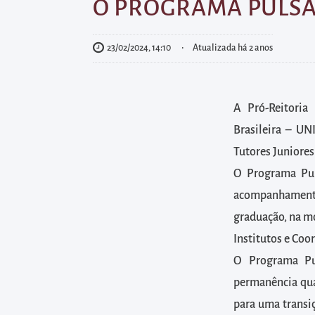
diretamente
O PROGRAMA PULS
à
área
23/02/2024, 14:10
Atualizada há 2 anos
para
realizar
buscas
A Pró-Reitoria
internas
Brasileira – UN
Acessar
Tutores Juniores
diretamente
O Programa Pul
as
acompanhamento
informações
graduação, na mo
postas
Institutos e Coo
no
O Programa Pul
rodapé
permanência qua
para uma transi