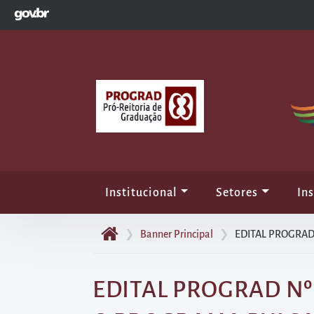
GOVBR
Pular
para
o
início
do
conteúdo
principal
da
página
Acessar
Institucional
Setores
Ins
diretamente
o
❯
Banner Principal
❯
EDITAL PROGRAD
menu
principal
EDITAL PROGRAD Nº
Acessar